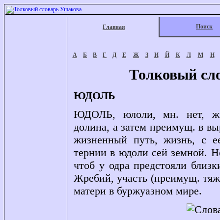
Поиск
Главная
А
Б
В
Г
Д
Е
Ж
З
И
Й
К
Л
М
Н
Толковый сл
ЮДОЛЬ
ЮДОЛЬ, юлоли, мн. нет, ж. (
долина, а затем преимущ. в вы
жизненный путь, жизнь, с е
тернии в юдоли сей земной. Н
чтоб у одра предстояли близк
Жребий, участь (преимущ. тяж
матери в буржуазном мире.