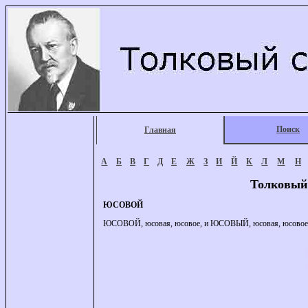
Поиск
Главная
А
Б
В
Г
Д
Е
Ж
З
И
Й
К
Л
М
Н
Толковый
ЮСОВОЙ
ЮСОВОЙ, юсовая, юсовое, и ЮСОВЫЙ, юсовая, юсовое (фи