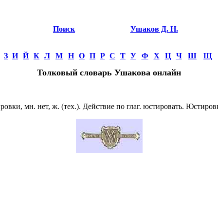
Поиск
Ушаков Д. Н.
З
И
Й
К
Л
М
Н
О
П
Р
С
Т
У
Ф
Х
Ц
Ч
Ш
Щ
Толковый словарь Ушакова онлайн
и, мн. нет, ж. (тех.). Действие по глаг. юстировать. Юстиров