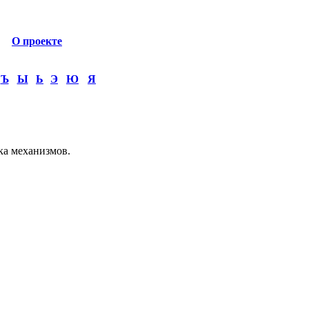
О проекте
Ъ
Ы
Ь
Э
Ю
Я
ка механизмов.