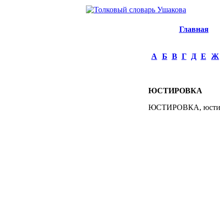
Главная
А
Б
В
Г
Д
Е
Ж
ЮСТИРОВКА
ЮСТИРОВКА, юстировк