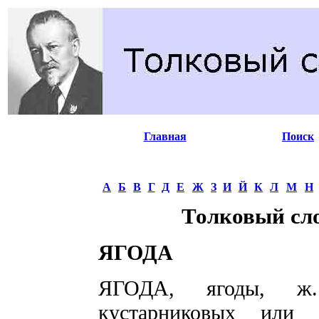
Главная
Поиск
А
Б
В
Г
Д
Е
Ж
З
И
Й
К
Л
М
Н
Толковый сл
ЯГОДА
ЯГОДА, ягоды, ж
кустарниковых или 