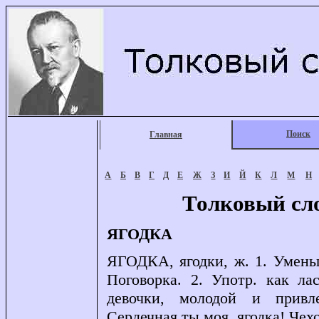
Поиск
Главная
А
Б
В
Г
Д
Е
Ж
З
И
Й
К
Л
М
Н
Толковый сл
ЯГОДКА
ЯГОДКА, ягодки, ж. 1. Уменьш
Поговорка. 2. Употр. как ла
девочки, молодой и привле
Сердечная ты моя, ягодка! Чехо