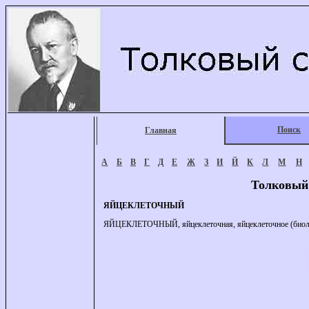
Поиск
Главная
А
Б
В
Г
Д
Е
Ж
З
И
Й
К
Л
М
Н
Толковый
ЯЙЦЕКЛЕТОЧНЫЙ
ЯЙЦЕКЛЕТОЧНЫЙ, яйцеклеточная, яйцеклеточное (биол.)