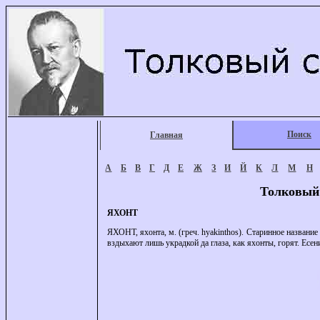
Поиск
Главная
А
Б
В
Г
Д
Е
Ж
З
И
Й
К
Л
М
Н
Толковый
ЯХОНТ
ЯХОНТ, яхонта, м. (греч. hyakinthos). Старинное названи
вздыхают лишь украдкой да глаза, как яхонты, горят. Есен